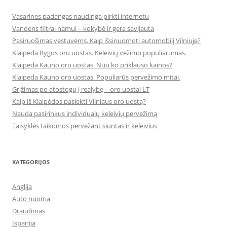
Vasarines padangas naudinga pirkti internetu
Vandens filtrai namui – kokybė ir gera savijauta
Pasiruošimas vestuvėms. Kaip išsinuomoti automobilį Vilniuje?
Klaipeda Rygos oro uostas. Keleivių vežimo populiarumas.
Klaipeda Kauno oro uostas. Nuo ko priklauso kainos?
Klaipeda Kauno oro uostas. Populiarūs pervežimo mitai.
Grįžimas po atostogų į realybę – oro uostai LT
Kaip iš Klaipėdos pasiekti Vilniaus oro uostą?
Nauda pasirinkus individualų keleivių pervežimą
Taisyklės taikomos pervežant siuntas ir keleivius
KATEGORIJOS
Anglija
Auto nuoma
Draudimas
Ispanija