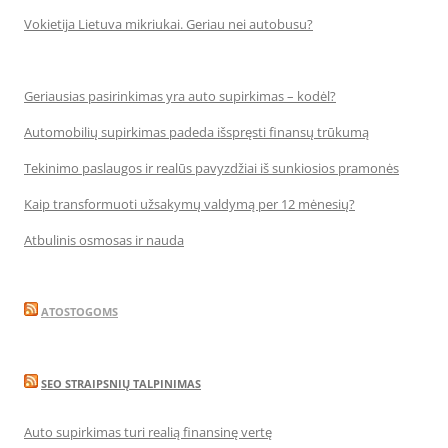
Vokietija Lietuva mikriukai. Geriau nei autobusu?
Geriausias pasirinkimas yra auto supirkimas – kodėl?
Automobilių supirkimas padeda išspręsti finansų trūkumą
Tekinimo paslaugos ir realūs pavyzdžiai iš sunkiosios pramonės
Kaip transformuoti užsakymų valdymą per 12 mėnesių?
Atbulinis osmosas ir nauda
ATOSTOGOMS
SEO STRAIPSNIŲ TALPINIMAS
Auto supirkimas turi realią finansinę vertę