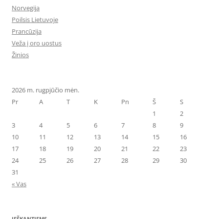
Norvegija
Poilsis Lietuvoje
Prancūzija
Veža į oro uostus
Žinios
2026 m. rugpjūčio mėn.
Pr
A
T
K
Pn
Š
S
1
2
3
4
5
6
7
8
9
10
11
12
13
14
15
16
17
18
19
20
21
22
23
24
25
26
27
28
29
30
31
« Vas
IEŠKANTIEMS