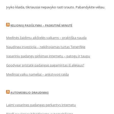
Įvyko klaida, tikriausiai nepavyko rasti srauto. Pabandykite vėliau.
KELIONIŲ PASIŪLYMAI – PASKUTINĖ MINUTĖ
Medinės žaidimų aikštelės vaikams – praktiška nauda
Naudinga investicija – nekilnojamas turtas Tenerifėje
Vasarinių padangų pirkimas internetu – patogu ir taupu
Goodyear pristatė padangas pagamintas iš aliejaus?
Mediniai vaikų nameliai – ankstyvoji raida
AUTOMOBILIO DRAUDIMAS
Laimi vasarines padangas perkantys internetu