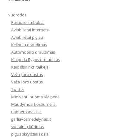
Nuorodos
Pasaulio stebuklai
Aviabilietai internetu
Aviabilietai pigiau
Kelionių draudimas
Automobilio draudimas
Klaipeda Rygos oro uostas
Kaip išsirinkti teikėją
Veža į oro uostus
Veža į oro uostus
Twitter
Minivenu nuoma Klaipeda
Maudymosi kostiumėliai
uabpersonalas.lt
garliavosmedelynas.lt
svetainių kūrimas
pigus skrydziai i osla