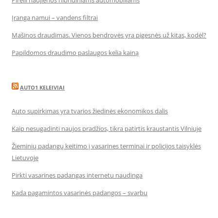
Pirelli naujienos hibridiniams automobiliams
Įranga namui – vandens filtrai
Mašinos draudimas. Vienos bendrovės yra pigesnės už kitas, kodėl?
Papildomos draudimo paslaugos kelia kainą
AUTO1 KELEIVIAI
Auto supirkimas yra tvarios žiedinės ekonomikos dalis
Kaip nesugadinti naujos pradžios, tikra patirtis kraustantis Vilniuje
Žieminių padangų keitimo į vasarines terminai ir policijos taisyklės
Lietuvoje
Pirkti vasarines padangas internetu naudinga
Kada pagamintos vasarinės padangos – svarbu