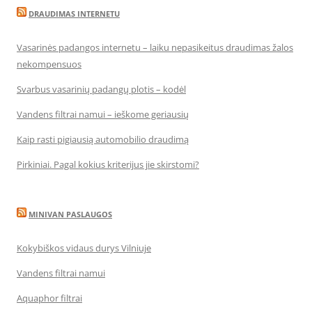
DRAUDIMAS INTERNETU
Vasarinės padangos internetu – laiku nepasikeitus draudimas žalos
nekompensuos
Svarbus vasarinių padangų plotis – kodėl
Vandens filtrai namui – ieškome geriausių
Kaip rasti pigiausią automobilio draudimą
Pirkiniai. Pagal kokius kriterijus jie skirstomi?
MINIVAN PASLAUGOS
Kokybiškos vidaus durys Vilniuje
Vandens filtrai namui
Aquaphor filtrai