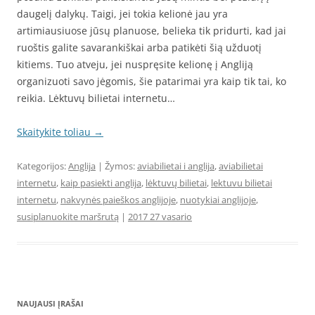
daugelį dalykų. Taigi, jei tokia kelionė jau yra
artimiausiuose jūsų planuose, belieka tik pridurti, kad jai
ruoštis galite savarankiškai arba patikėti šią užduotį
kitiems. Tuo atveju, jei nuspręsite kelionę į Angliją
organizuoti savo jėgomis, šie patarimai yra kaip tik tai, ko
reikia. Lėktuvų bilietai internetu…
Skaitykite toliau
→
Kategorijos:
Anglija
| Žymos:
aviabilietai i anglija
,
aviabilietai
internetu
,
kaip pasiekti anglija
,
lėktuvų bilietai
,
lektuvu bilietai
internetu
,
nakvynės paieškos anglijoje
,
nuotykiai anglijoje
,
susiplanuokite maršrutą
|
2017 27 vasario
NAUJAUSI ĮRAŠAI