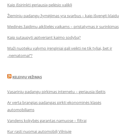
Kaip išsirinkti geriausią pelėsio valiklį
Žieminių padangų žymėjimas yra svarbus – kaip išvengti klaidų
Medinės žaidimų aikštelės vaikams – pristatymas ir surinkimas
Kaip sutaupyti aptveriant kaimo sodybą?
Maži nuotekų valymo įrenginiai gali veikti ne tik tyliai, bet ir
„nematomai‘‘?
KELEIVIŲ VEŽIMAS
Vasarinių padangų pirkimas internetu – geriausia išeitis
Ar verta brangias padangas pirkti ekonominės klasės
automobiliams
Vandens kokybės garantas namuose – filtrai
Kur rasti nuomai automobilį Vilniuje