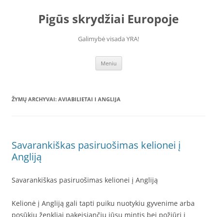
Pereiti
prie
Pigūs skrydžiai Europoje
turinio
Galimybė visada YRA!
Meniu
ŽYMŲ ARCHYVAI:
AVIABILIETAI I ANGLIJA
Savarankiškas pasiruošimas kelionei į
Angliją
Savarankiškas pasiruošimas kelionei į Angliją
Kelionė į Angliją gali tapti puiku nuotykiu gyvenime arba
posūkiu ženkliai pakeisiančiu jūsų mintis bei požiūrį į