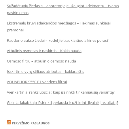
Sužadėtuvių žiedas su laboratorijoje užaugintu deimantu – tvarus
pasirinkimas
Ekstremalų krūvį atlaikančios medžiagos – Tiekimas sunkiajai
pramonei
Raudono aukso žiedai – kodėl jie traukia šiuolaikines poras?
Atbulinis osmosas ir paskirtis – Kokia nauda
Osmoso filtrų – atbulinio osmoso nauda
Išskirtinio vyrų stiliaus atributas – kaklaraištis
AQUAPHOR S550 P1 vandens filtrai
Vienkartiniai rankšluosčiai: kaip išsirinkti tinkamiausią variantą?
Geliniai lakai: kaip išsirinkti geriausią ir užtikrinti ilgalaikį rezultatą?
PERVEŽIMO PASLAUGOS