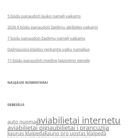
5 būdų panaudoti lauko namelį vaikams
2026 6 būdų panaudoti žaidimų aikšteles vaikams
7 būdų panaudoti žaidimų namelį vaikams
Dažniausios klaidos renkantis vaikų namelius
11 būdų panaudoti medinę laipiojimo sienelę
NAUJAUSI KOMENTARAI
DEBESĖLIS
aviabilietai internetu
auto nuoma
aviabilietai pigiau
bilietai i prancuzija
kaunas klaipeda
kauno oro uostas klaipeda